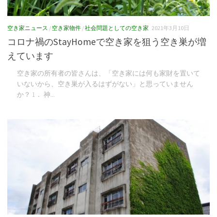
空き家ニュース
/
空き家物件
/
社会問題としての空き家
2021年3月10日
コロナ禍のStayHomeで空き家を狙う空き巣が増
えています
空き家の所有者の皆さんは、「空き家には何も家財を置いて
いないから、空き巣が入るはずがない」と思っていません
か？ 1． 神...