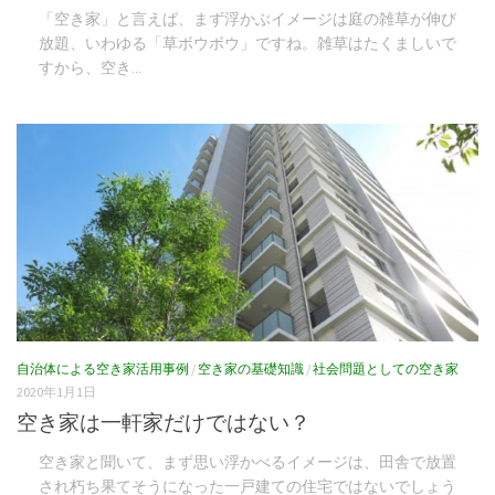
「空き家」と言えば、まず浮かぶイメージは庭の雑草が伸び
放題、いわゆる「草ボウボウ」ですね。雑草はたくましいで
すから、空き...
自治体による空き家活用事例
/
空き家の基礎知識
/
社会問題としての空き家
2020年1月1日
空き家は一軒家だけではない？
空き家と聞いて、まず思い浮かべるイメージは、田舎で放置
され朽ち果てそうになった一戸建ての住宅ではないでしょう