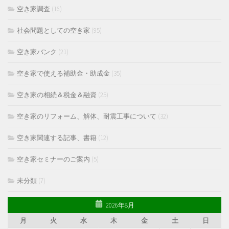
空き家調査
(16)
社会問題としての空き家
(95)
空き家バンク
(21)
空き家で使える補助金・助成金
(35)
空き家の相続＆税金＆融資
(25)
空き家のリフォーム、解体、耐震工事について
(32)
空き家関連する記事、書籍
(12)
空き家セミナーのご案内
(5)
未分類
(7)
2026年8月
月
火
水
木
金
土
日