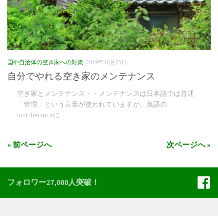
国や自治体の空き家への対策
2019年10月25日
自分でやれる空き家のメンテナンス
空き家とメンテナンス・・メンテナンスは日本語では普通
「管理」という言葉が使われていますが、英語の
maintenanceに...
« 前ページへ
次ページへ »
フォロワー27,000人突破！