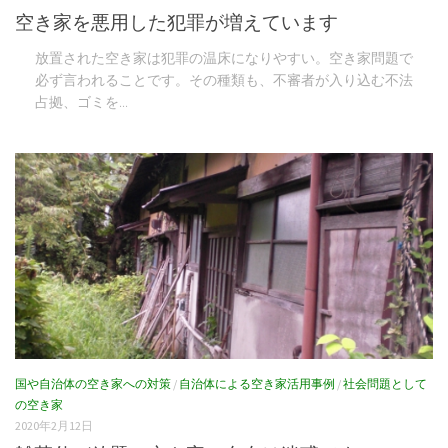
空き家を悪用した犯罪が増えています
放置された空き家は犯罪の温床になりやすい。空き家問題で
必ず言われることです。その種類も、不審者が入り込む不法
占拠、ゴミを...
国や自治体の空き家への対策
/
自治体による空き家活用事例
/
社会問題として
の空き家
2020年2月12日