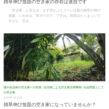
雑草伸び放題の空き家の存在は迷惑です
「空き家」と言えば、まず浮かぶイメージは庭の雑草が伸び
放題、いわゆる「草ボウボウ」ですね。雑草はたくましいで
すから、空き...
国や自治体の空き家への対策
/
自治体による空き家活用事例
/
社会問題として
の空き家
2020年1月15日
雑草伸び放題の空き家になっていませんか？