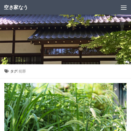
空き家なう
タグ:
犯罪