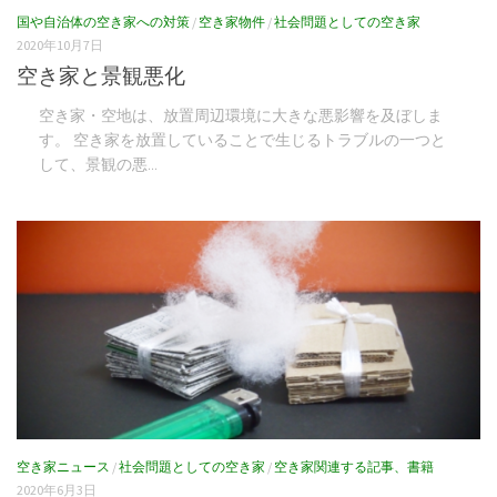
国や自治体の空き家への対策
/
空き家物件
/
社会問題としての空き家
2020年10月7日
空き家と景観悪化
空き家・空地は、放置周辺環境に大きな悪影響を及ぼしま
す。 空き家を放置していることで生じるトラブルの一つと
して、景観の悪...
空き家ニュース
/
社会問題としての空き家
/
空き家関連する記事、書籍
2020年6月3日