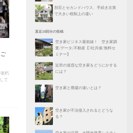
別荘とセカンドハウス、手続き次第
で大きい税制上の違い
直近10回分の投稿
空き家ビジネス最前線！ 空き家調
査/データ/不動産【3社共催/無料セ
のご
ミナー】
近所の迷惑な空き家をどうにかする
には？
が老朽
して
空き家と廃墟の違いとは？
空き家が不法侵入されるとどうな
る？
空き家の活用 太陽光発電システム