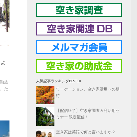
のよ
人気記事ランキングBEST10
勤族
。た
ワーケーション、空き家活用への期
待
【配信終了】空き家調査＆利活用セ
ミナー 限定配信！
空き家は英語で何と言いますか？