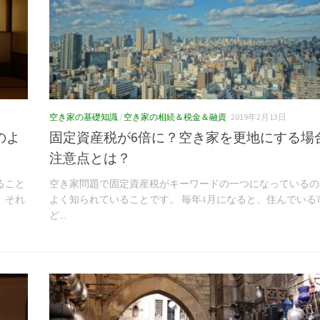
空き家の基礎知識
/
空き家の相続＆税金＆融資
2019年2月13日
のよ
固定資産税が6倍に？空き家を更地にする場
注意点とは？
ること
空き家問題で固定資産税がキーワードの一つになっているの
。それ
よく知られていることです。 毎年4月になると、住んでいる
ど...