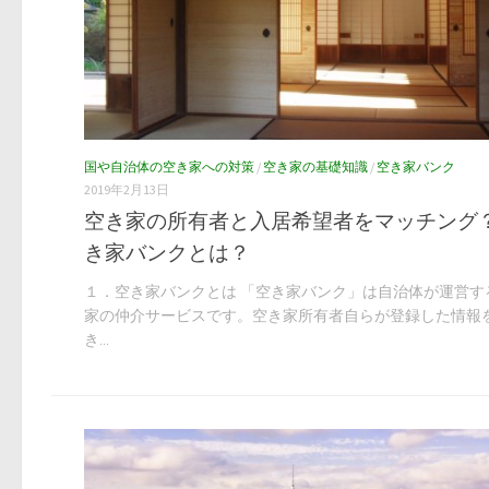
国や自治体の空き家への対策
/
空き家の基礎知識
/
空き家バンク
2019年2月13日
空き家の所有者と入居希望者をマッチング
き家バンクとは？
１．空き家バンクとは 「空き家バンク」は自治体が運営す
家の仲介サービスです。空き家所有者自らが登録した情報
き...