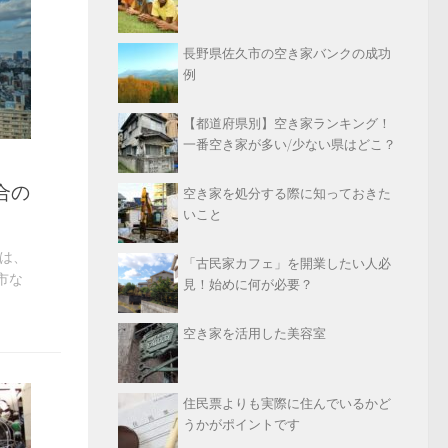
長野県佐久市の空き家バンクの成功
例
【都道府県別】空き家ランキング！
一番空き家が多い/少ない県はどこ？
合の
空き家を処分する際に知っておきた
いこと
は、
「古民家カフェ」を開業したい人必
市な
見！始めに何が必要？
空き家を活用した美容室
住民票よりも実際に住んでいるかど
うかがポイントです