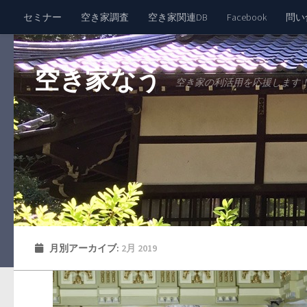
セミナー
空き家調査
空き家関連DB
Facebook
問い
空き家なう
空き家の利活用を応援します
月別アーカイブ:
2月 2019