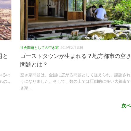
社会問題としての空き家
2019年2月13日
題と
ゴーストタウンが生まれる？地方都市の空
問題とは？
べるの
空き家問題は、全国に広がる問題として捉えられ、議論され
...
うになりました。そして、数の上では圧倒的に多い大都市で
き家...
次ペ