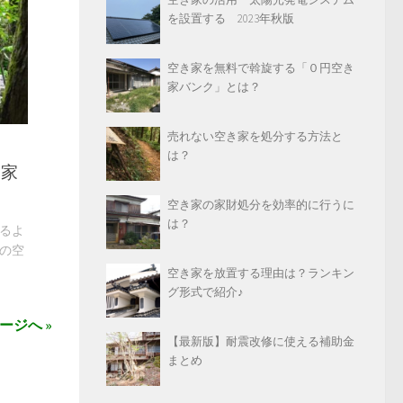
を設置する 2023年秋版
空き家を無料で斡旋する「０円空き
家バンク」とは？
売れない空き家を処分する方法と
は？
き家
空き家の家財処分を効率的に行うに
は？
るよ
の空
空き家を放置する理由は？ランキン
グ形式で紹介♪
ージへ »
【最新版】耐震改修に使える補助金
まとめ