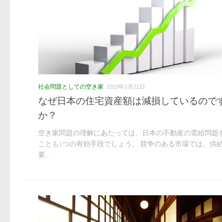
社会問題としての空き家
2019年2月22日
なぜ日本の住宅資産額は減損しているので
か？
空き家問題の理解にあたっては、日本の不動産の需給問題
ことも1つの有効手段でしょう。 競争のある市場では、供
要...