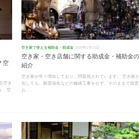
空き家で使える補助金・助成金
2019年2月13日
空き家・空き店舗に関する助成金・補助金
？空
紹介
空き家が年々増加しており、問題視されています。 空き家
る空き
化しても、耐震強化などの修繕工事をせず、そのままで放置
を、空
お...