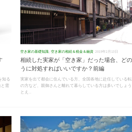
空き家の基礎知識
/
空き家の相続＆税金＆融資
2019年2月13日
す
相続した実家が「空き家」だった場合、ど
うに対処すればいいですか？前編
を知る
実家を出て都会に住んでいる方、全国各地に赴任している転
給と需
の方など、親御さんと離れて暮らしている方は多いでしょう
とえ...