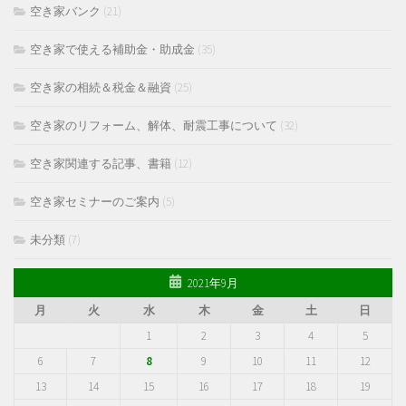
空き家バンク
(21)
空き家で使える補助金・助成金
(35)
空き家の相続＆税金＆融資
(25)
空き家のリフォーム、解体、耐震工事について
(32)
空き家関連する記事、書籍
(12)
空き家セミナーのご案内
(5)
未分類
(7)
2021年9月
月
火
水
木
金
土
日
1
2
3
4
5
6
7
8
9
10
11
12
13
14
15
16
17
18
19