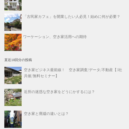
「古民家カフェ」を開業したい人必見！始めに何が必要？
ワーケーション、空き家活用への期待
直近10回分の投稿
空き家ビジネス最前線！ 空き家調査/データ/不動産【3社
共催/無料セミナー】
近所の迷惑な空き家をどうにかするには？
空き家と廃墟の違いとは？