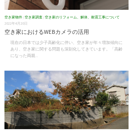
空き家物件
/
空き家調査
/
空き家のリフォーム、解体、耐震工事について
2022年4月20日
空き家におけるWEBカメラの活用
現在の日本では少子高齢化に伴い、空き家が年々増加傾向に
あり、空き家に関する問題も深刻化してきています。「高齢
になった両親...