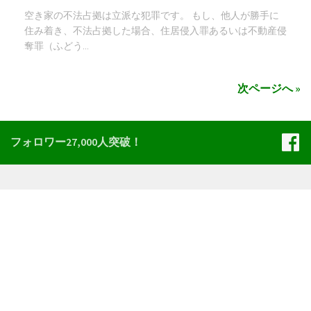
空き家の不法占拠は立派な犯罪です。 もし、他人が勝手に
住み着き、不法占拠した場合、住居侵入罪あるいは不動産侵
奪罪（ふどう...
次ページへ »
フォロワー27,000人突破！