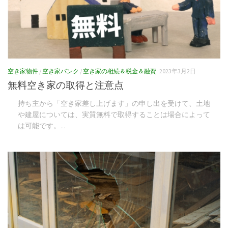
空き家物件
/
空き家バンク
/
空き家の相続＆税金＆融資
2023年3月2日
無料空き家の取得と注意点
持ち主から「空き家差し上げます」の申し出を受けて、土地
や建屋については、実質無料で取得することは場合によって
は可能です。...