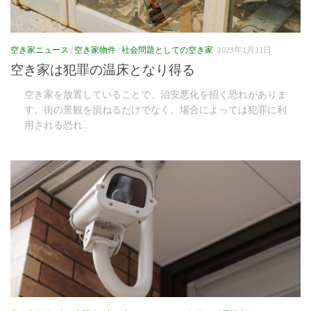
空き家ニュース
/
空き家物件
/
社会問題としての空き家
2023年1月11日
空き家は犯罪の温床となり得る
空き家を放置していることで、治安悪化を招く恐れがありま
す。街の景観を損ねるだけでなく、場合によっては犯罪に利
用される恐れ...