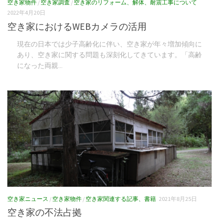
空き家物件
/
空き家調査
/
空き家のリフォーム、解体、耐震工事について
2022年4月20日
空き家におけるWEBカメラの活用
現在の日本では少子高齢化に伴い、空き家が年々増加傾向に
あり、空き家に関する問題も深刻化してきています。「高齢
になった両親...
空き家ニュース
/
空き家物件
/
空き家関連する記事、書籍
2021年8月25日
空き家の不法占拠