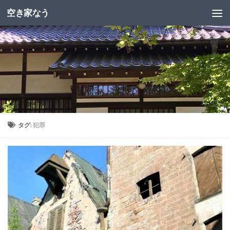
空き家なう
タグ:
犯罪