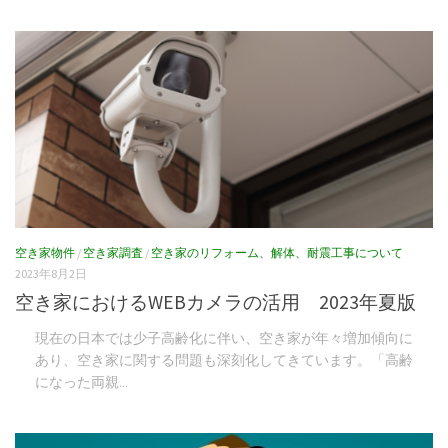
空き家物件
/
空き家調査
/
空き家のリフォーム、解体、耐震工事について
2023年8月2日
空き家におけるWEBカメラの活用 2023年夏版
現在の日本では少子高齢化に伴い、空き家が年々増加傾向に
あり、空き家に関する問題も深刻化してきています。「高齢
になった両親...