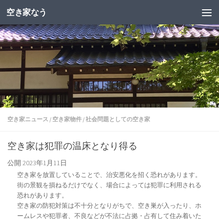
空き家なう
空き家ニュース
/
空き家物件
/
社会問題としての空き家
空き家は犯罪の温床となり得る
公開
2023年1月11日
空き家を放置していることで、治安悪化を招く恐れがあります。
街の景観を損ねるだけでなく、場合によっては犯罪に利用される
恐れがあります。
空き家の防犯対策は不十分となりがちで、空き巣が入ったり、ホ
ームレスや犯罪者、不良などが不法に占拠・占有して住み着いた