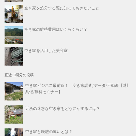
空き家を処分する際に知っておきたいこと
空き家の維持費用はいくらくらい？
空き家を活用した美容室
直近10回分の投稿
空き家ビジネス最前線！ 空き家調査/データ/不動産【3社
共催/無料セミナー】
近所の迷惑な空き家をどうにかするには？
空き家と廃墟の違いとは？