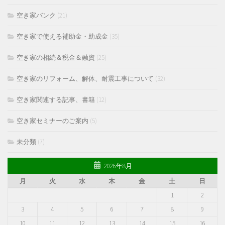
空き家バンク
(21)
空き家で使える補助金・助成金
(35)
空き家の相続＆税金＆融資
(25)
空き家のリフォーム、解体、耐震工事について
(32)
空き家関連する記事、書籍
(12)
空き家セミナーのご案内
(5)
未分類
(7)
2026年8月
月
火
水
木
金
土
日
1
2
3
4
5
6
7
8
9
10
11
12
13
14
15
16