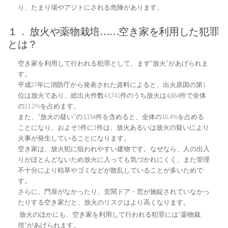
り、たまり場やアジトにされる危険があります。
１． 放火や薬物栽培……空き家を利用した犯罪
とは？
空き家を利用して行われる犯罪として、まず“放火”があげられま
す。
平成27年に消防庁から発表された資料によると、出火原因の第1
位は放火であり、総出火件数43,741件のうち放火は4,884件で全体
の11.2%を占めます。
また、“放火の疑い”の3,154件を含めると、全体の18.4%を占める
ことになり、およそ5件に1件は、放火あるいは放火の疑いにより
火事が発生していることになります。
空き家は、放火犯に狙われやすい建物です。なぜなら、人の出入
りがほとんどないため放火に入っても気づかれにくく、また管理
不十分により枯草やゴミなどが散乱していることが多いためで
す。
さらに、門扉がなかったり、玄関ドア・窓が施錠されていなかっ
たりする空き家だと、放火のリスクはより高くなります。
放火のほかにも、空き家を利用して行われる犯罪には“薬物栽
培”があげられます。