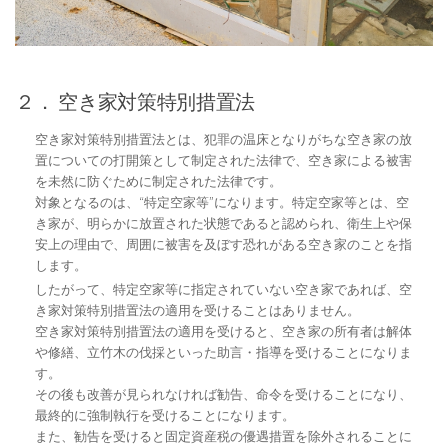
２． 空き家対策特別措置法
空き家対策特別措置法とは、犯罪の温床となりがちな空き家の放
置についての打開策として制定された法律で、空き家による被害
を未然に防ぐために制定された法律です。
対象となるのは、“特定空家等”になります。特定空家等とは、空
き家が、明らかに放置された状態であると認められ、衛生上や保
安上の理由で、周囲に被害を及ぼす恐れがある空き家のことを指
します。
したがって、特定空家等に指定されていない空き家であれば、空
き家対策特別措置法の適用を受けることはありません。
空き家対策特別措置法の適用を受けると、空き家の所有者は解体
や修繕、立竹木の伐採といった助言・指導を受けることになりま
す。
その後も改善が見られなければ勧告、命令を受けることになり、
最終的に強制執行を受けることになります。
また、勧告を受けると固定資産税の優遇措置を除外されることに