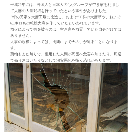
平成26年には、外国人と日本人の4人グループが空き家を利用し
て大麻の大量栽培を行っていたという事件がありました。
3軒の民家を大麻工場に改造し、およそ530株の大麻草や、およそ
6.1キロもの乾燥大麻を作っていたといわれています。
放火によって害を被るのは、空き家を放置していた自身だけでは
ありません。
火事の規模によっては、周囲にまで火の手が迫ることになりま
す。
薬物もまた然りで、乱用した人間が周囲へ危害を加えたり、周辺
で売りさばいたりなどして治安悪化を招く恐れがあります。