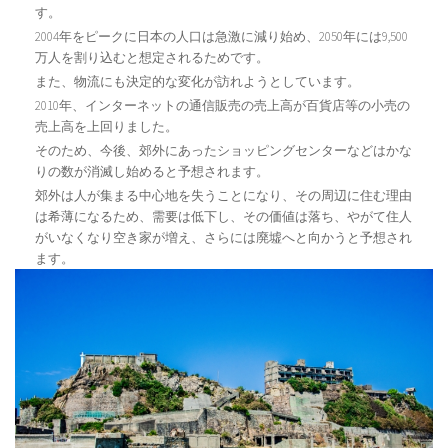
す。
2004年をピークに日本の人口は急激に減り始め、2050年には9,500
万人を割り込むと想定されるためです。
また、物流にも決定的な変化が訪れようとしています。
2010年、インターネットの通信販売の売上高が百貨店等の小売の
売上高を上回りました。
そのため、今後、郊外にあったショッピングセンターなどはかな
りの数が消滅し始めると予想されます。
郊外は人が集まる中心地を失うことになり、その周辺に住む理由
は希薄になるため、需要は低下し、その価値は落ち、やがて住人
がいなくなり空き家が増え、さらには廃墟へと向かうと予想され
ます。