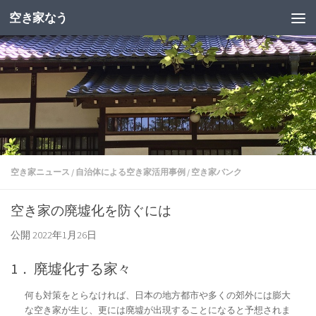
空き家なう
空き家ニュース
/
自治体による空き家活用事例
/
空き家バンク
空き家の廃墟化を防ぐには
公開
2022年1月26日
1． 廃墟化する家々
何も対策をとらなければ、日本の地方都市や多くの郊外には膨大
な空き家が生じ、更には廃墟が出現することになると予想されま