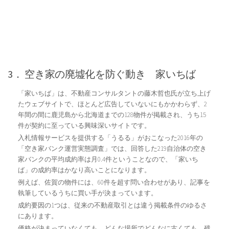
3． 空き家の廃墟化を防ぐ動き 家いちば
「家いちば」は、不動産コンサルタントの藤木哲也氏が立ち上げ
たウェブサイトで、ほとんど広告していないにもかかわらず、2
年間の間に鹿児島から北海道までの128物件が掲載され、うち15
件が契約に至っている興味深いサイトです。
入札情報サービスを提供する「うるる」がおこなった2016年の
「空き家バンク運営実態調査」では、回答した219自治体の空き
家バンクの平均成約率は月0.4件ということなので、「家いち
ば」の成約率はかなり高いことになります。
例えば、佐賀の物件には、60件を超す問い合わせがあり、記事を
執筆しているうちに買い手が決まっています。
成約要因の1つは、従来の不動産取引とは違う掲載条件のゆるさ
にあります。
価格が決まっていなくても、どんな場所でどんなに古くても、残