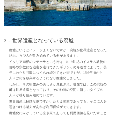
2． 世界遺産となっている廃墟
廃墟というとイメージよくないですが、廃墟が世界遺産となった
結果、再び人が住み始めている例があります。
イタリア南部のマテーラという街は、8～9世紀のイスラム教徒の
侵略や宗教的な迫害を逃れてきたギリシャの修道僧によって、長
年にわたり谷間につくられ続けてきた街ですが、1806年頃から
人々は街を放棄するようになり廃墟化しました。
しかし、その街並みの美しさが見直され、現在では、この廃墟の
町は世界遺産となっており、その独特の空間に新しいタイプの
人々が移り住み始めています。
世界遺産は極端な例ですが、たとえ廃墟であっても、そこに人を
惹きつける魅力があれば利用価値がでてきます。
廃墟化に向かっている空き家であっても利用価値を見いだすこと