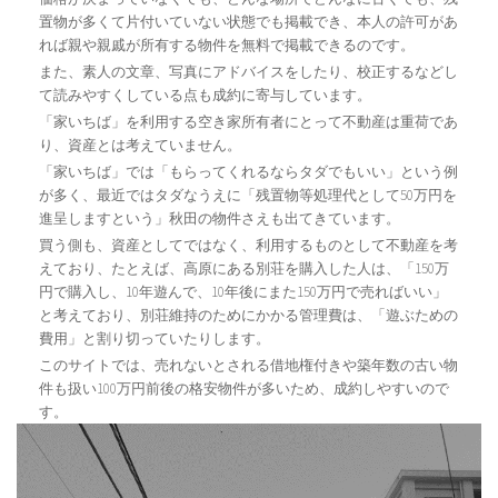
置物が多くて片付いていない状態でも掲載でき、本人の許可があ
れば親や親戚が所有する物件を無料で掲載できるのです。
また、素人の文章、写真にアドバイスをしたり、校正するなどし
て読みやすくしている点も成約に寄与しています。
「家いちば」を利用する空き家所有者にとって不動産は重荷であ
り、資産とは考えていません。
「家いちば」では「もらってくれるならタダでもいい」という例
が多く、最近ではタダなうえに「残置物等処理代として50万円を
進呈しますという」秋田の物件さえも出てきています。
買う側も、資産としてではなく、利用するものとして不動産を考
えており、たとえば、高原にある別荘を購入した人は、「150万
円で購入し、10年遊んで、10年後にまた150万円で売ればいい」
と考えており、別荘維持のためにかかる管理費は、「遊ぶための
費用」と割り切っていたりします。
このサイトでは、売れないとされる借地権付きや築年数の古い物
件も扱い100万円前後の格安物件が多いため、成約しやすいので
す。