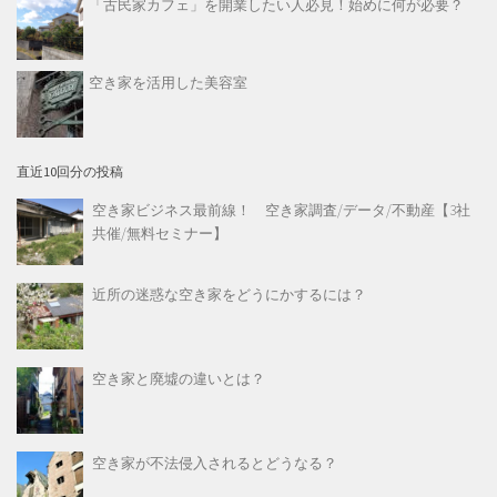
「古民家カフェ」を開業したい人必見！始めに何が必要？
空き家を活用した美容室
直近10回分の投稿
空き家ビジネス最前線！ 空き家調査/データ/不動産【3社
共催/無料セミナー】
近所の迷惑な空き家をどうにかするには？
空き家と廃墟の違いとは？
空き家が不法侵入されるとどうなる？