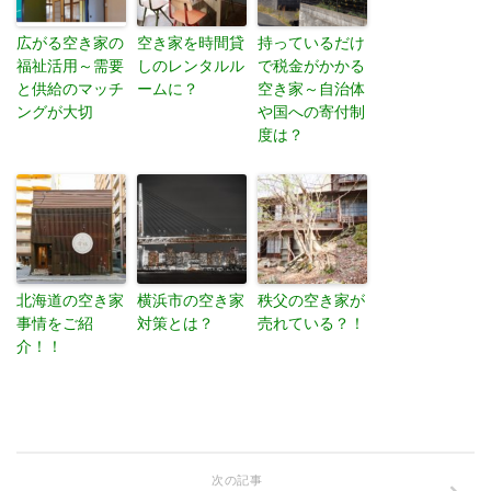
広がる空き家の
空き家を時間貸
持っているだけ
福祉活用～需要
しのレンタルル
で税金がかかる
と供給のマッチ
ームに？
空き家～自治体
ングが大切
や国への寄付制
度は？
北海道の空き家
横浜市の空き家
秩父の空き家が
事情をご紹
対策とは？
売れている？！
介！！
次の記事