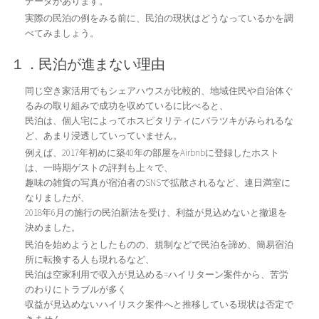
データがあります。
実際の民泊の例をみる前に、民泊の現状はどうなっているかを調
べてみましょう。
１．民泊が進まない理由
同じ空き家活用でもシェアハウスが比較的、地域住民や自治体ぐ
るみの取り組みで成功を収めているに比べると、
民泊は、個人宅によってホスピタリティにバラツキがみられるな
ど、あまり浸透していっていません。
例えば、2017年初めに築40年の部屋をAirbnbに登録したホスト
は、一時期ゲストの評判も上々で、
趣味の雑貨の写真が宿泊者のSNSで拡散されるなど、連日満室に
なりましたが、
2018年6月の施行の民泊新法を受け、利益が見込めないと撤退を
決めました。
民泊を始めようとしたものの、規制などで民泊を諦め、簡易宿泊
所に転換する人も現れるなど、
民泊は空家利用で収入が見込める=ハイリターン案件から、苦労
のわりにトラブルが多く
収益が見込めないハイリスク案件へと推移している現状は否定で