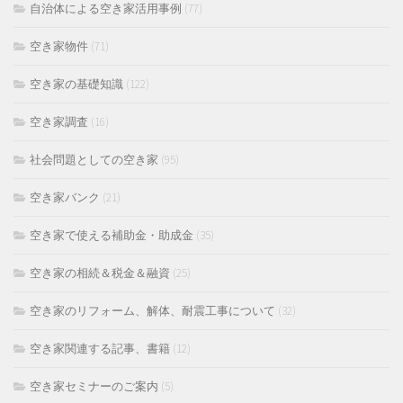
自治体による空き家活用事例
(77)
空き家物件
(71)
空き家の基礎知識
(122)
空き家調査
(16)
社会問題としての空き家
(95)
空き家バンク
(21)
空き家で使える補助金・助成金
(35)
空き家の相続＆税金＆融資
(25)
空き家のリフォーム、解体、耐震工事について
(32)
空き家関連する記事、書籍
(12)
空き家セミナーのご案内
(5)