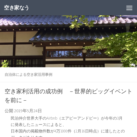
空き家なう
自治体による空き家活用事例
空き家利活用の成功例 －世界的ビッグイベント
を前に－
公開
2019年5月24日
民泊仲介世界大手のAirbnb（エアビーアンドビー）が今年の3月
に発表したニュースによると、
日本国内の掲載物件数が4万1000件（2月16日時点）に達したとの