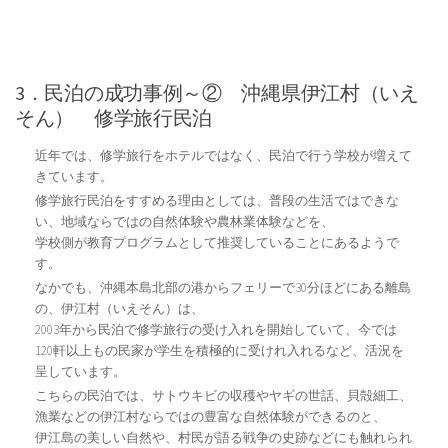
3．民泊の成功事例～② 沖縄県伊江村（いえ
そん） 修学旅行民泊
近年では、修学旅行をホテルではなく、民泊で行う学校が増えて
きています。
修学旅行民泊をすすめる理由としては、普段の生活ではできな
い、地域ならではの自然体験や農林業体験などを、
学校側が教育プログラムとして推奨していることにあるようで
す。
なかでも、沖縄本島北部の港からフェリーで30分ほどにある離島
の、伊江村（いえそん）は、
2003年から民泊で修学旅行の受け入れを開始していて、今では
120軒以上もの民家が学生を積極的に受けれ入れるなど、活況を
呈しています。
こちらの民泊では、サトウキビの収穫やヤギの世話、貝殻細工、
漁業などの伊江村ならではの豊富な自然体験ができるのと、
伊江島の美しい自然や、村民が語る戦争の史跡などにも触れられ