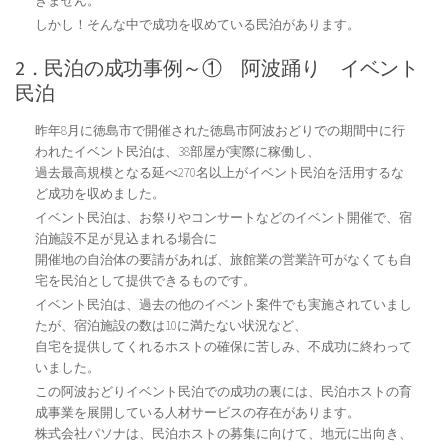
きません。
しかし！そんな中で成功を収めている民泊があります。
2．民泊の成功事例～① 阿波踊り イベント
民泊
昨年8月に徳島市で開催された徳島市阿波おどりでの期間中に行
われたイベント民泊は、38部屋が実際に稼働し、
過去最高規模となる延べ270名以上がイベント民泊を活用するな
ど成功を収めました。
イベント民泊は、お祭りやコンサートなどのイベント開催で、宿
泊施設不足が見込まれる場合に
開催地の自治体の要請があれば、旅館業の営業許可がなくても自
宅を民泊として提供できるものです。
イベント民泊は、過去の他のイベント案件でも実施されていまし
たが、宿泊施設の数は10に満たない状況など、
自宅を提供してくれるホストの確保に苦しみ、不成功に終わって
いました。
この阿波おどりイベント民泊での成功の裏には、民泊ホストの育
成事業を展開している人材サービスの存在があります。
株式会社パソナは、民泊ホストの募集に向けて、地元に出向き、