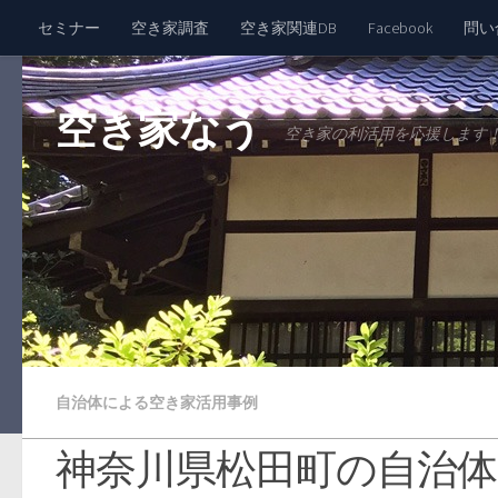
セミナー
空き家調査
空き家関連DB
Facebook
問い
空き家なう
空き家の利活用を応援します
自治体による空き家活用事例
神奈川県松田町の自治