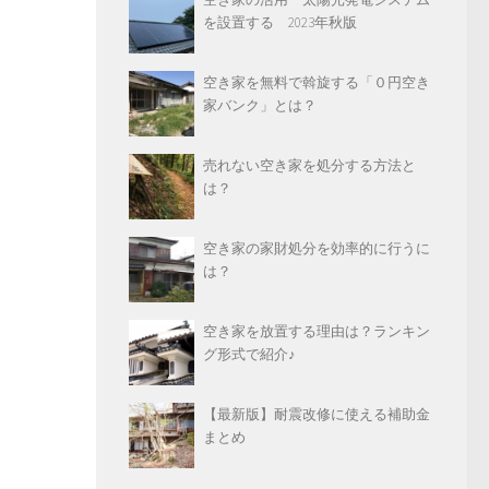
を設置する 2023年秋版
空き家を無料で斡旋する「０円空き
家バンク」とは？
売れない空き家を処分する方法と
は？
空き家の家財処分を効率的に行うに
は？
空き家を放置する理由は？ランキン
グ形式で紹介♪
【最新版】耐震改修に使える補助金
まとめ