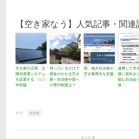
【空き家なう】人気記事・関連
空き家の活用 太
持っているだけで
国、地方自治体が
連携して空
陽光発電システム
税金がかかる空き
空き家再生を支援
題に前向き
を設置する 2023
家～自治体や国へ
組む自治会
年秋版
の寄付制度は？
体
タグ:
自治体
前の記事