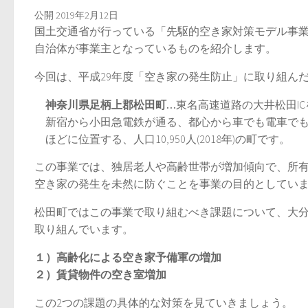
公開
2019年2月12日
国土交通省が行っている「先駆的空き家対策モデル事
自治体が事業主となっているものを紹介します。
今回は、平成29年度「空き家の発生防止」に取り組ん
神奈川県足柄上郡松田町…
東名高速道路の大井松田I
新宿から小田急電鉄が通る、都心から車でも電車でも
ほどに位置する、人口10,950人(2018年)の町です。
この事業では、独居老人や高齢世帯が増加傾向で、所
空き家の発生を未然に防ぐことを事業の目的としてい
松田町ではこの事業で取り組むべき課題について、大
取り組んでいます。
１）高齢化による空き家予備軍の増加
２）賃貸物件の空き室増加
この2つの課題の具体的な対策を見ていきましょう。