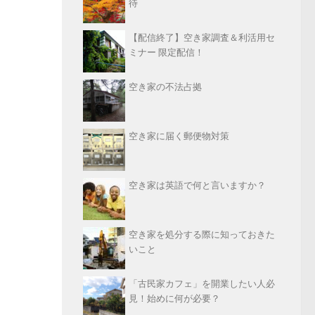
待
【配信終了】空き家調査＆利活用セ
ミナー 限定配信！
空き家の不法占拠
空き家に届く郵便物対策
空き家は英語で何と言いますか？
空き家を処分する際に知っておきた
いこと
「古民家カフェ」を開業したい人必
見！始めに何が必要？