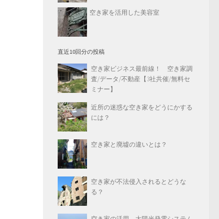
空き家を活用した美容室
直近10回分の投稿
空き家ビジネス最前線！ 空き家調
査/データ/不動産【3社共催/無料セ
ミナー】
近所の迷惑な空き家をどうにかする
には？
空き家と廃墟の違いとは？
空き家が不法侵入されるとどうな
る？
空き家の活用 太陽光発電システム