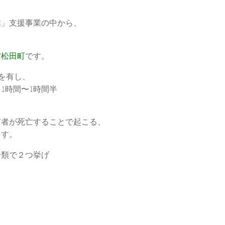
業」支援事業の中から、
だ
松田町
です。
Cを有し、
1時間〜1時間半
有者が死亡することで起こる、
ます。
分類で２つ挙げ