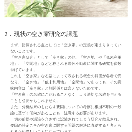
2． 現状の空き家研究の課題
まず、指摘される点としては「空き家」の定義が定まりきってい
ないことです。
「空き家研究」として「空き家」の他、「空き地」や「低未利用
地」、「空閑地」などと称される遊休不動産に関する研究を多数
挙げています。
これも「空き家」なる語によって表される概念の範囲が各者で異
なり、「空き地」「低未利用地」「空閑地」であっても、その意
味内容は「空き家」と無関係とは言えないためです。
「空き家」の名称にこだわることなく、より適切な名称を与える
ことも必要かもしれません。
また、分析結果のもたらす要因についての考察に根拠不明の一般
論に基づく傾向があることも、注意する必要があります。
一切の前提や議論を介さずに記述されてしまう研究が散見され、
要因の特定こそが空き家に関する問題の解決に直結すると考えら
れるため惜しいことになっています。