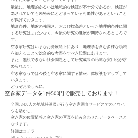
最後に、地理的あるいは地域的な検証が不十分であるか、検証が
為されていても未発表にとどまっている可能性があるということ
が掲げておきます。
地形条件、地盤の強固さ、および標高差といった地理的条件に関
する研究はまだ少なく、今後の研究の進展が期待されるところで
す。
空き家研究はいまなお発展途上にあり、地理学を含む多様な領域
を加えることで総合的な考察をすべき段階にあります。
また、無視できない社会問題として研究成果の迅速な実用化が求
められます。
空き家なうでは今後も空き家に関する情報、体験談をアップして
いきます。
どうぞお楽しみに。
空き家データを1件500円で販売しております！
全国63,400人の地域特派員が行う空き家調査サービスでのノウハ
ウを活かし、
空き家の位置情報と空き家の写真を組み合わせたデータベースと
なります。
詳細はコチラ
https://akiya-now.com/?p=7504