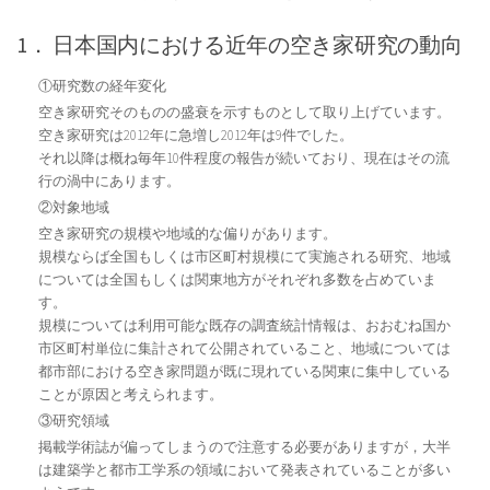
1． 日本国内における近年の空き家研究の動向
①研究数の経年変化
空き家研究そのものの盛衰を示すものとして取り上げています。
空き家研究は2012年に急増し2012年は9件でした。
それ以降は概ね毎年10件程度の報告が続いており、現在はその流
行の渦中にあります。
②対象地域
空き家研究の規模や地域的な偏りがあります。
規模ならば全国もしくは市区町村規模にて実施される研究、地域
については全国もしくは関東地方がそれぞれ多数を占めていま
す。
規模については利用可能な既存の調査統計情報は、おおむね国か
市区町村単位に集計されて公開されていること、地域については
都市部における空き家問題が既に現れている関東に集中している
ことが原因と考えられます。
③研究領域
掲載学術誌が偏ってしまうので注意する必要がありますが，大半
は建築学と都市工学系の領域において発表されていることが多い