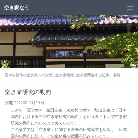
空き家なう
国や自治体の空き家への対策
/
空き家物件
/
空き家関連する記事、書籍
空き家研究の動向
公開
2022年10月19日
2020年、琉球大学・益田先生、東京都市大学・秋山先生は「日本
国内における近年の空き家研究の動向」というタイトルで空き家
研究の動向についてまとめています。
この論文では「空き家」に関する過去の研究論文を収集し、日本
国内の動向に絞り、その全体像の把握を試みています。