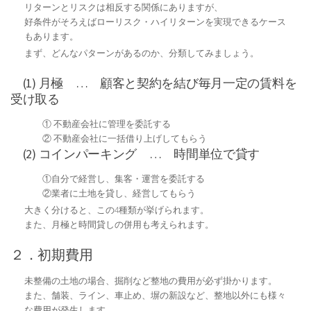
リターンとリスクは相反する関係にありますが、
好条件がそろえばローリスク・ハイリターンを実現できるケース
もあります。
まず、どんなパターンがあるのか、分類してみましょう。
(1) 月極 … 顧客と契約を結び毎月一定の賃料を
受け取る
① 不動産会社に管理を委託する
② 不動産会社に一括借り上げしてもらう
(2) コインパーキング … 時間単位で貸す
①自分で経営し、集客・運営を委託する
②業者に土地を貸し、経営してもらう
大きく分けると、この4種類が挙げられます。
また、月極と時間貸しの併用も考えられます。
２．初期費用
未整備の土地の場合、掘削など整地の費用が必ず掛かります。
また、舗装、ライン、車止め、塀の新設など、整地以外にも様々
な費用が発生します。