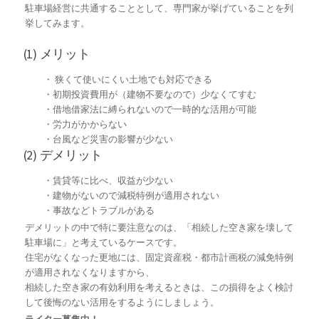
駐車場経営に共通することとして、専門家が挙げていることを列
挙してみます。
(1) メリット
・ 狭くて使いにくい土地でも対応できる
・初期投資費用が（建物不要なので）少なくてすむ
・借地借家法に縛られないので一時的な活用が可能
・労力がかからない
・台風など災害の影響が少ない
(2) デメリット
・賃貸等に比べ、収益が少ない
・建物がないので減税特例が適用されない
・事故などトラブルがある
デメリットの中で特に要注意なのは、「相続した空き家を壊して
駐車場に」と考えているケースです。
住宅がなくなった更地には、固定資産税・都市計画税の減免特例
が適用されなくなりますから、
相続した空き家の有効利用を考えるときは、この損得をよく検討
して後悔のない活用をするようにしましょう。