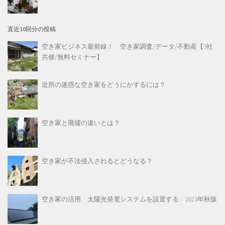
直近10回分の投稿
空き家ビジネス最前線！ 空き家調査/データ/不動産【3社
共催/無料セミナー】
近所の迷惑な空き家をどうにかするには？
空き家と廃墟の違いとは？
空き家が不法侵入されるとどうなる？
空き家の活用 太陽光発電システムを設置する 2023年秋版