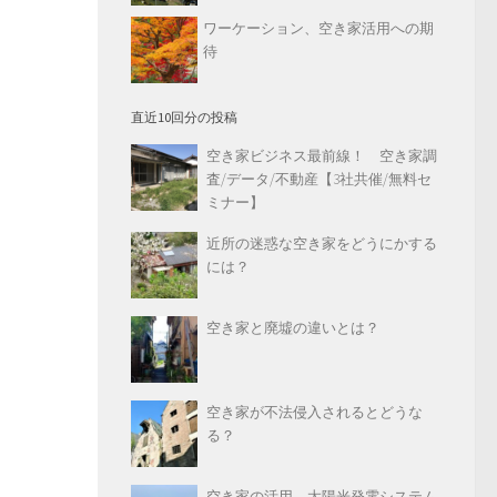
ワーケーション、空き家活用への期
待
直近10回分の投稿
空き家ビジネス最前線！ 空き家調
査/データ/不動産【3社共催/無料セ
ミナー】
近所の迷惑な空き家をどうにかする
には？
空き家と廃墟の違いとは？
空き家が不法侵入されるとどうな
る？
空き家の活用 太陽光発電システム