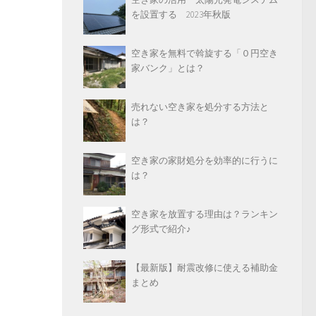
を設置する 2023年秋版
空き家を無料で斡旋する「０円空き
家バンク」とは？
売れない空き家を処分する方法と
は？
空き家の家財処分を効率的に行うに
は？
空き家を放置する理由は？ランキン
グ形式で紹介♪
【最新版】耐震改修に使える補助金
まとめ