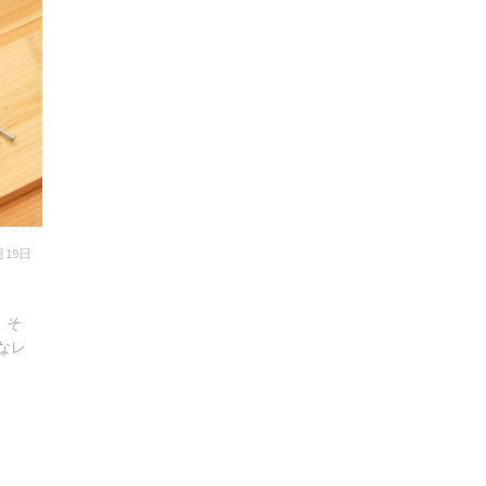
月19日
、そ
なレ