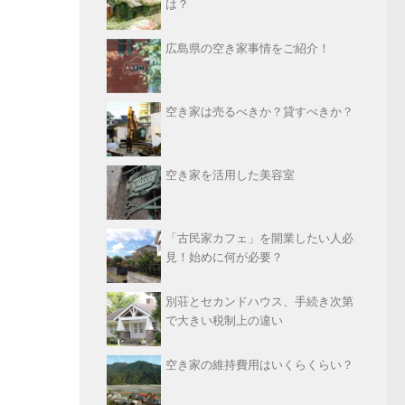
は？
広島県の空き家事情をご紹介！
空き家は売るべきか？貸すべきか？
空き家を活用した美容室
「古民家カフェ」を開業したい人必
見！始めに何が必要？
別荘とセカンドハウス、手続き次第
で大きい税制上の違い
空き家の維持費用はいくらくらい？