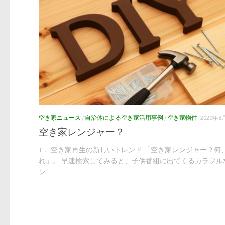
空き家ニュース
/
自治体による空き家活用事例
/
空き家物件
2020年8
空き家レンジャー？
1． 空き家再生の新しいトレンド 「空き家レンジャー？何
れ」。 早速検索してみると、子供番組に出てくるカラフル
ン...