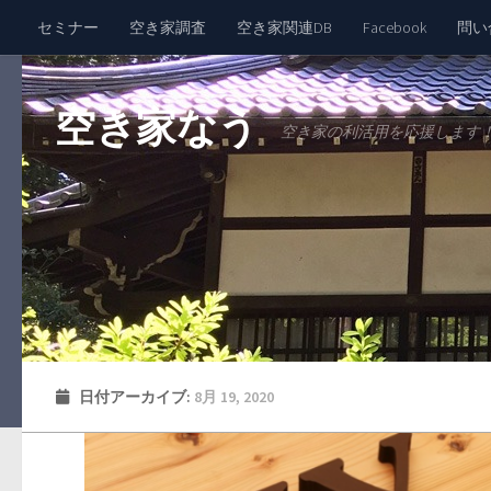
セミナー
空き家調査
空き家関連DB
Facebook
問い
空き家なう
空き家の利活用を応援します
日付アーカイブ:
8月 19, 2020