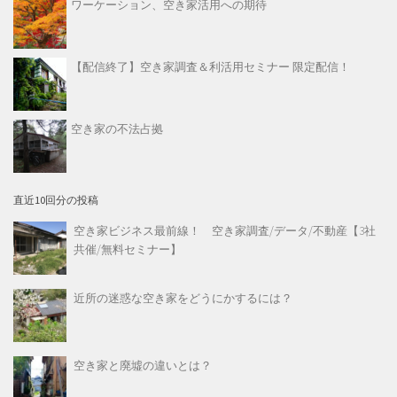
ワーケーション、空き家活用への期待
【配信終了】空き家調査＆利活用セミナー 限定配信！
空き家の不法占拠
直近10回分の投稿
空き家ビジネス最前線！ 空き家調査/データ/不動産【3社
共催/無料セミナー】
近所の迷惑な空き家をどうにかするには？
空き家と廃墟の違いとは？