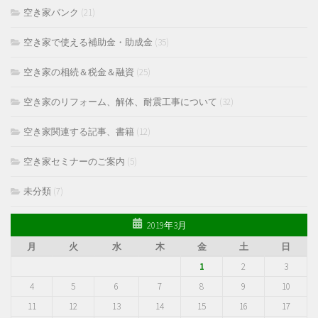
空き家バンク
(21)
空き家で使える補助金・助成金
(35)
空き家の相続＆税金＆融資
(25)
空き家のリフォーム、解体、耐震工事について
(32)
空き家関連する記事、書籍
(12)
空き家セミナーのご案内
(5)
未分類
(7)
2019年3月
月
火
水
木
金
土
日
1
2
3
4
5
6
7
8
9
10
11
12
13
14
15
16
17