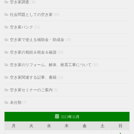
空き家調査
(16)
社会問題としての空き家
(95)
空き家バンク
(21)
空き家で使える補助金・助成金
(35)
空き家の相続＆税金＆融資
(25)
空き家のリフォーム、解体、耐震工事について
(32)
空き家関連する記事、書籍
(12)
空き家セミナーのご案内
(5)
未分類
(7)
2023年10月
月
火
水
木
金
土
日