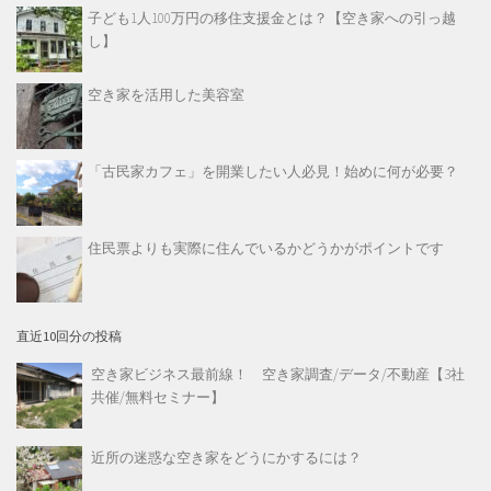
子ども1人100万円の移住支援金とは？【空き家への引っ越
し】
空き家を活用した美容室
「古民家カフェ」を開業したい人必見！始めに何が必要？
住民票よりも実際に住んでいるかどうかがポイントです
直近10回分の投稿
空き家ビジネス最前線！ 空き家調査/データ/不動産【3社
共催/無料セミナー】
近所の迷惑な空き家をどうにかするには？