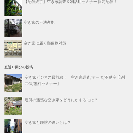
【配信終了】空き家調査＆利活用セミナー 限定配信！
空き家の不法占拠
空き家に届く郵便物対策
直近10回分の投稿
空き家ビジネス最前線！ 空き家調査/データ/不動産【3社
共催/無料セミナー】
近所の迷惑な空き家をどうにかするには？
空き家と廃墟の違いとは？